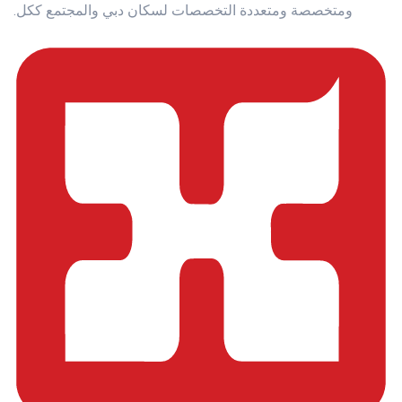
ومتخصصة ومتعددة التخصصات لسكان دبي والمجتمع ككل.